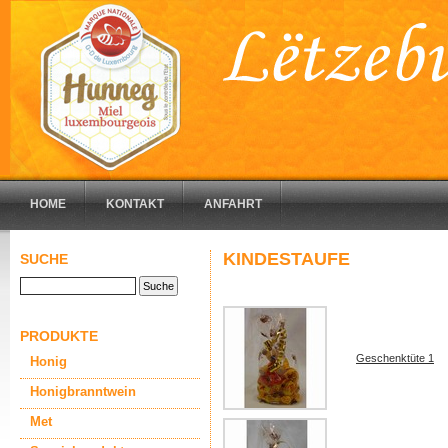
HOME
KONTAKT
ANFAHRT
KINDESTAUFE
SUCHE
PRODUKTE
Geschenktüte 1
Honig
Honigbranntwein
Met