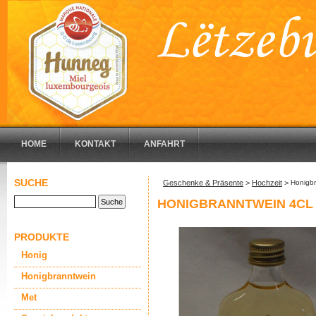
HOME
KONTAKT
ANFAHRT
SUCHE
Geschenke & Präsente
>
Hochzeit
>
Honigbr
HONIGBRANNTWEIN 4CL
PRODUKTE
Honig
Honigbranntwein
Met