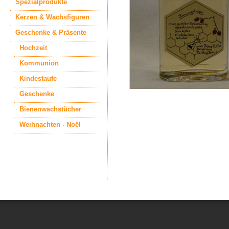
Spezialprodukte
Kerzen & Wachsfiguren
Geschenke & Präsente
Hochzeit
Kommunion
Kindestaufe
Geschenke
Bienenwachstücher
Weihnachten - Noël